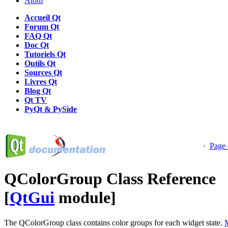
Atom
Accueil Qt
Forum Qt
FAQ Qt
Doc Qt
Tutoriels Qt
Outils Qt
Sources Qt
Livres Qt
Blog Qt
Qt TV
PyQt & PySide
·
Page 
QColorGroup Class Reference
[
QtGui
module]
The QColorGroup class contains color groups for each widget state.
M