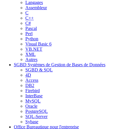
Langages
Assembleur
C
C++
C#
Pascal
Perl
Python
Visual Basic 6
VB.NET
XML
Autres
SGBD
Systèmes de Gestion de Bases de Données
SGBD & SQL
4D
Access
DB2
Firebird
InterBase
MySQL
Oracle
PostgreSQL
SQL-Server
Sybase
Office
Bureautique pour l'entreprise