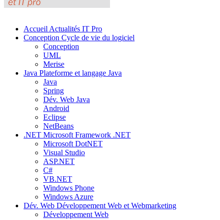
Accueil
Actualités IT Pro
Conception
Cycle de vie du logiciel
Conception
UML
Merise
Java
Plateforme et langage Java
Java
Spring
Dév. Web Java
Android
Eclipse
NetBeans
.NET
Microsoft Framework .NET
Microsoft DotNET
Visual Studio
ASP.NET
C#
VB.NET
Windows Phone
Windows Azure
Dév. Web
Développement Web et Webmarketing
Développement Web