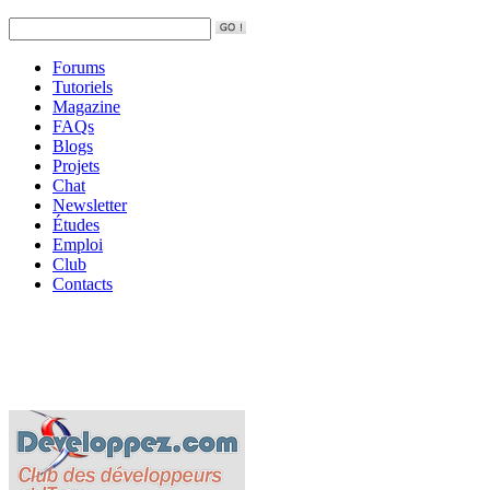
Forums
Tutoriels
Magazine
FAQs
Blogs
Projets
Chat
Newsletter
Études
Emploi
Club
Contacts