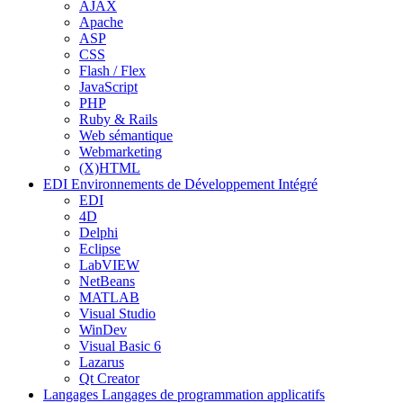
AJAX
Apache
ASP
CSS
Flash / Flex
JavaScript
PHP
Ruby & Rails
Web sémantique
Webmarketing
(X)HTML
EDI
Environnements de Développement Intégré
EDI
4D
Delphi
Eclipse
LabVIEW
NetBeans
MATLAB
Visual Studio
WinDev
Visual Basic 6
Lazarus
Qt Creator
Langages
Langages de programmation applicatifs