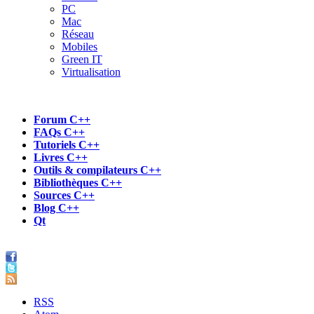
PC
Mac
Réseau
Mobiles
Green IT
Virtualisation
Forum C++
FAQs C++
Tutoriels C++
Livres C++
Outils & compilateurs C++
Bibliothèques C++
Sources C++
Blog C++
Qt
RSS