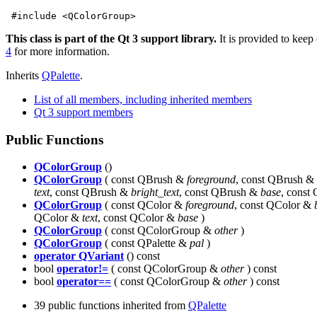
 #include <QColorGroup>
This class is part of the Qt 3 support library.
It is provided to keep
4
for more information.
Inherits
QPalette
.
List of all members, including inherited members
Qt 3 support members
Public Functions
QColorGroup
()
QColorGroup
( const QBrush &
foreground
, const QBrush &
text
, const QBrush &
bright_text
, const QBrush &
base
, const
QColorGroup
( const QColor &
foreground
, const QColor &
QColor &
text
, const QColor &
base
)
QColorGroup
( const QColorGroup &
other
)
QColorGroup
( const QPalette &
pal
)
operator QVariant
() const
bool
operator!=
( const QColorGroup &
other
) const
bool
operator==
( const QColorGroup &
other
) const
39 public functions inherited from
QPalette