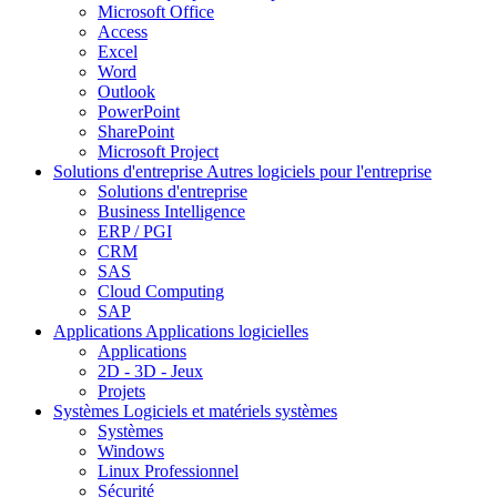
Microsoft Office
Access
Excel
Word
Outlook
PowerPoint
SharePoint
Microsoft Project
Solutions d'entreprise
Autres logiciels pour l'entreprise
Solutions d'entreprise
Business Intelligence
ERP / PGI
CRM
SAS
Cloud Computing
SAP
Applications
Applications logicielles
Applications
2D - 3D - Jeux
Projets
Systèmes
Logiciels et matériels systèmes
Systèmes
Windows
Linux Professionnel
Sécurité