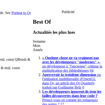
Publicité
ode. See
Porting to Qt
Best Of
Actualités les plus lues
Semaine
Mois
Année
« Quelque chose ne va vraiment pas
mid
, const QBrush &
avec les développeurs "modernes" »
,
un développeur à "l'ancienne" critique la
r &
mid
, const
multiplication des bibliothèques
94
Apercevoir la troisième dimension
ou
l'utilisation multithreadée d'OpenGL
dans Qt, un article des Qt Quarterly
traduit par Guillaume Belz
0
Les développeurs ignorent-ils trop les
failles découvertes dans leur code ?
Prenez-vous en compte les remarques
des autres ?
17