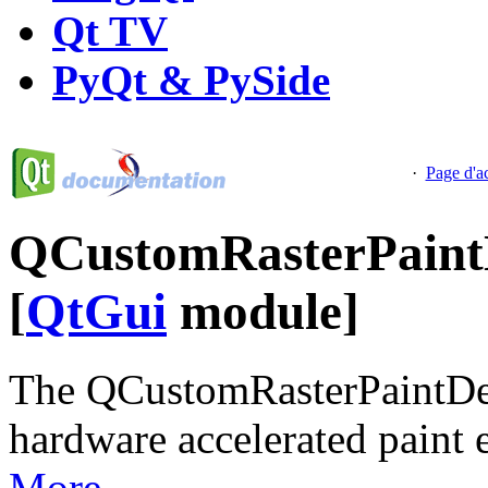
Qt TV
PyQt & PySide
·
Page d'a
QCustomRasterPaintD
[
QtGui
module]
The QCustomRasterPaintDevi
hardware accelerated paint
More...