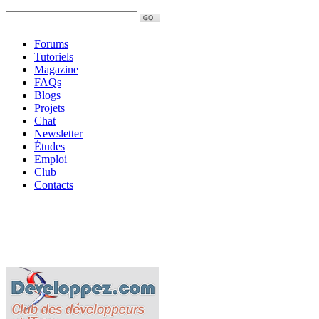
Forums
Tutoriels
Magazine
FAQs
Blogs
Projets
Chat
Newsletter
Études
Emploi
Club
Contacts