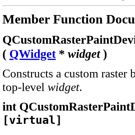
Member Function Docu
QCustomRasterPaintDevi
(
QWidget
*
widget
)
Constructs a custom raster b
top-level
widget
.
int QCustomRasterPaintD
[virtual]