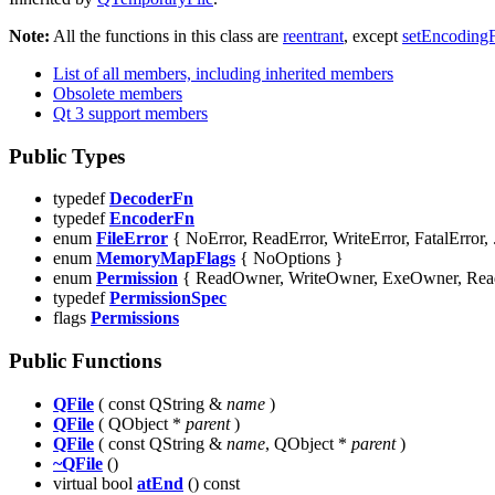
Note:
All the functions in this class are
reentrant
, except
setEncoding
List of all members, including inherited members
Obsolete members
Qt 3 support members
Public Types
typedef
DecoderFn
typedef
EncoderFn
enum
FileError
{ NoError, ReadError, WriteError, FatalError, 
enum
MemoryMapFlags
{ NoOptions }
enum
Permission
{ ReadOwner, WriteOwner, ExeOwner, ReadU
typedef
PermissionSpec
flags
Permissions
Public Functions
QFile
( const QString &
name
)
QFile
( QObject *
parent
)
QFile
( const QString &
name
, QObject *
parent
)
~QFile
()
virtual bool
atEnd
() const