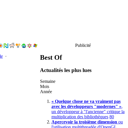
Publicité
Best Of
le
·
Actualités les plus lues
Semaine
Mois
Année
« Quelque chose ne va vraiment pas
avec les développeurs "modernes" »
,
un développeur à "l'ancienne" critique la
multiplication des bibliothèques
80
Apercevoir la troisième dimension
ou
l'utilisation multithreadée d'OpenGL