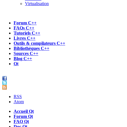
Virtualisation
Forum C++
FAQs C++
Tutoriels C++
Livres C++
Outils & compilateurs C++
Bibliothèques C++
Sources C++
Blog C++
Qt
RSS
Atom
Accueil Qt
Forum Qt
FAQ Qt
Doc Qt