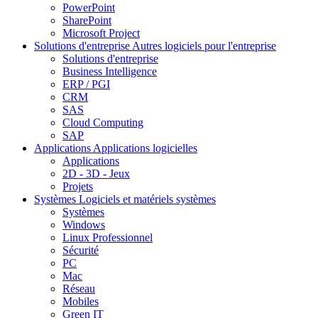
PowerPoint
SharePoint
Microsoft Project
Solutions d'entreprise
Autres logiciels pour l'entreprise
Solutions d'entreprise
Business Intelligence
ERP / PGI
CRM
SAS
Cloud Computing
SAP
Applications
Applications logicielles
Applications
2D - 3D - Jeux
Projets
Systèmes
Logiciels et matériels systèmes
Systèmes
Windows
Linux Professionnel
Sécurité
PC
Mac
Réseau
Mobiles
Green IT