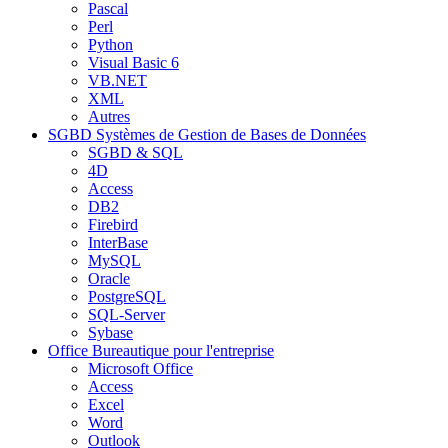
Pascal
Perl
Python
Visual Basic 6
VB.NET
XML
Autres
SGBD
Systèmes de Gestion de Bases de Données
SGBD & SQL
4D
Access
DB2
Firebird
InterBase
MySQL
Oracle
PostgreSQL
SQL-Server
Sybase
Office
Bureautique pour l'entreprise
Microsoft Office
Access
Excel
Word
Outlook