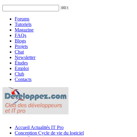
Forums
Tutoriels
Magazine
FAQs
Blogs
Projets
Chat
Newsletter
Études
Emploi
Club
Contacts
Accueil
Actualités IT Pro
Conception
Cycle de vie du logiciel