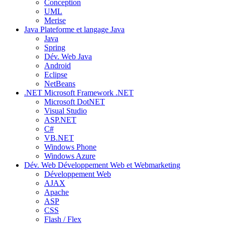
Conception
UML
Merise
Java
Plateforme et langage Java
Java
Spring
Dév. Web Java
Android
Eclipse
NetBeans
.NET
Microsoft Framework .NET
Microsoft DotNET
Visual Studio
ASP.NET
C#
VB.NET
Windows Phone
Windows Azure
Dév. Web
Développement Web et Webmarketing
Développement Web
AJAX
Apache
ASP
CSS
Flash / Flex