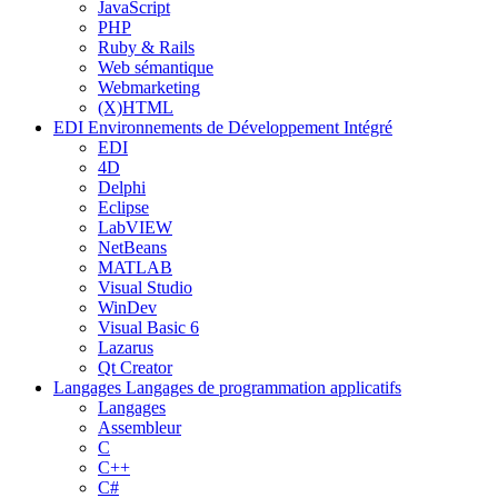
JavaScript
PHP
Ruby & Rails
Web sémantique
Webmarketing
(X)HTML
EDI
Environnements de Développement Intégré
EDI
4D
Delphi
Eclipse
LabVIEW
NetBeans
MATLAB
Visual Studio
WinDev
Visual Basic 6
Lazarus
Qt Creator
Langages
Langages de programmation applicatifs
Langages
Assembleur
C
C++
C#