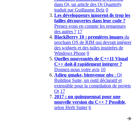
dans Qt, un article des Qt Quarterly
traduit par Guillaume Belz
0
Les développeurs ignorent-ils trop les
failles découvertes dans leur code ?
Prenez-vous en compte les remarques
des autres ?
17
BlackBerry 10 : premières images
du
prochain OS de RIM qui devrait intégrer
des widgets et des tuiles inspirées de
Windows Phone
0
Quelles nouveautés de C++11 Visual
C++ doit-il rapidement intégrer ?
Donnez-nous votre avis
10
Adieu qmake, bienvenue qbs
: Qt
Building Suite, un outil déclaratif et
extensible pour la compilation de projets
Qt
17
2017 : un quinquennat pour une
nouvelle version du C++ ? Possible
,
selon Herb Sutter
6