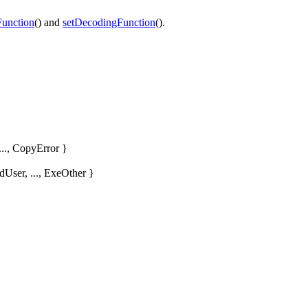
Function
() and
setDecodingFunction
().
..., CopyError }
ser, ..., ExeOther }