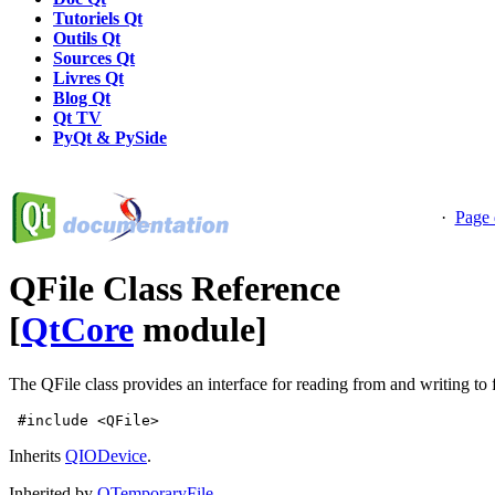
Tutoriels Qt
Outils Qt
Sources Qt
Livres Qt
Blog Qt
Qt TV
PyQt & PySide
·
Page 
QFile Class Reference
[
QtCore
module]
The QFile class provides an interface for reading from and writing to 
 #include <QFile>
Inherits
QIODevice
.
Inherited by
QTemporaryFile
.