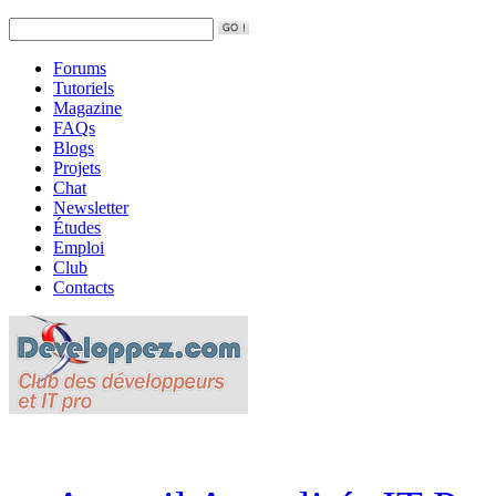
Forums
Tutoriels
Magazine
FAQs
Blogs
Projets
Chat
Newsletter
Études
Emploi
Club
Contacts