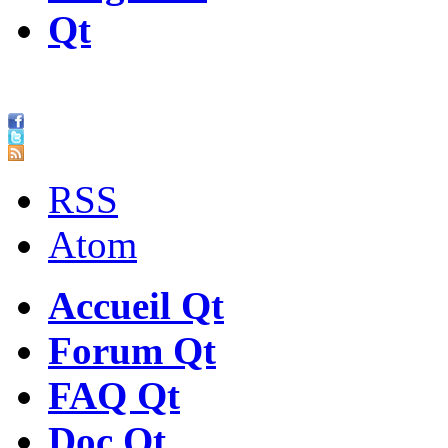
Qt
RSS
Atom
Accueil Qt
Forum Qt
FAQ Qt
Doc Qt