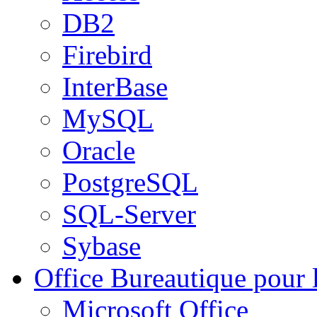
DB2
Firebird
InterBase
MySQL
Oracle
PostgreSQL
SQL-Server
Sybase
Office
Bureautique pour l
Microsoft Office