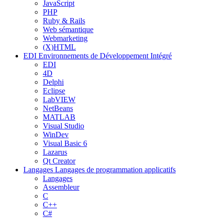
JavaScript
PHP
Ruby & Rails
Web sémantique
Webmarketing
(X)HTML
EDI
Environnements de Développement Intégré
EDI
4D
Delphi
Eclipse
LabVIEW
NetBeans
MATLAB
Visual Studio
WinDev
Visual Basic 6
Lazarus
Qt Creator
Langages
Langages de programmation applicatifs
Langages
Assembleur
C
C++
C#