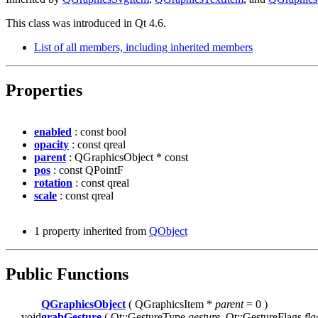
This class was introduced in Qt 4.6.
List of all members, including inherited members
Properties
enabled
: const bool
opacity
: const qreal
parent
: QGraphicsObject * const
pos
: const QPointF
rotation
: const qreal
scale
: const qreal
1 property inherited from
QObject
Public Functions
QGraphicsObject
( QGraphicsItem *
parent
= 0 )
void
grabGesture
( Qt::GestureType
gesture
, Qt::GestureFlags
fla