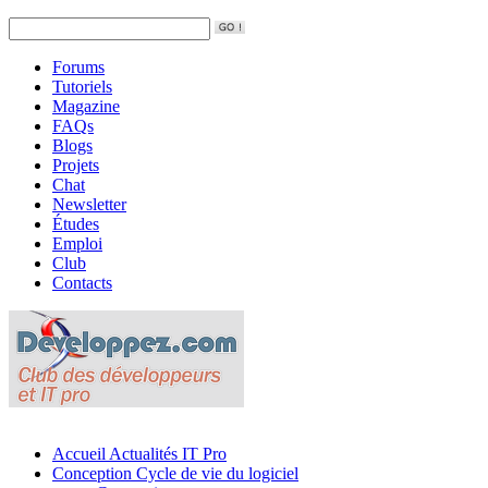
Forums
Tutoriels
Magazine
FAQs
Blogs
Projets
Chat
Newsletter
Études
Emploi
Club
Contacts
Accueil
Actualités IT Pro
Conception
Cycle de vie du logiciel