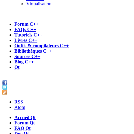
Virtualisation
Forum C++
FAQs C++
Tutoriels C++
Livres C++
Outils & compilateurs C++
Bibliothèques C++
Sources C++
Blog C++
Qt
RSS
Atom
Accueil Qt
Forum Qt
FAQ Qt
Doc Qt