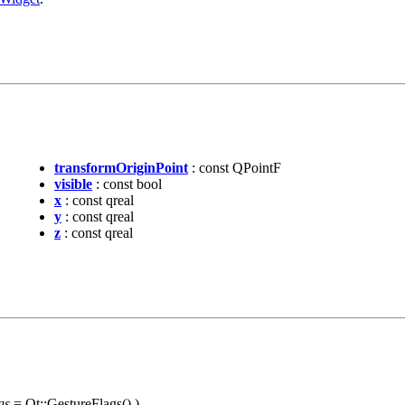
transformOriginPoint
: const QPointF
visible
: const bool
x
: const qreal
y
: const qreal
z
: const qreal
gs
= Qt::GestureFlags() )