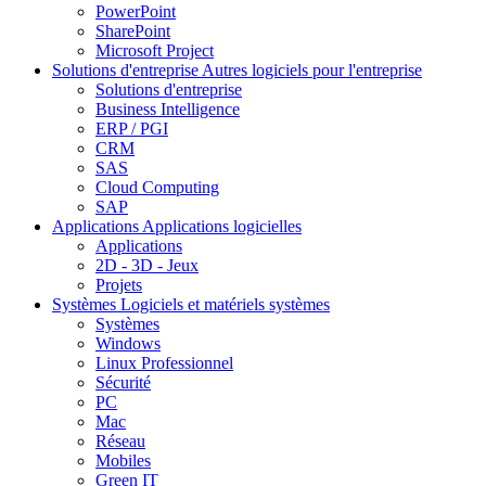
PowerPoint
SharePoint
Microsoft Project
Solutions d'entreprise
Autres logiciels pour l'entreprise
Solutions d'entreprise
Business Intelligence
ERP / PGI
CRM
SAS
Cloud Computing
SAP
Applications
Applications logicielles
Applications
2D - 3D - Jeux
Projets
Systèmes
Logiciels et matériels systèmes
Systèmes
Windows
Linux Professionnel
Sécurité
PC
Mac
Réseau
Mobiles
Green IT