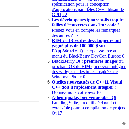
spécification pour la conception
d'applications parallèles C++ utilisant le
GPU
22
Les développeurs ignorent-ils trop les
failles découvertes dans leur code ?
Prenez-vous en compte les remarques
des autres ?
17
RIM : « 13 % des développeurs ont
gagné plus de 100 000 $ sur
l'AppWord »
, Qt et open-source au
menu du BlackBerry DevCon Europe
0
BlackBerry 10 : premières images
du
prochain OS de RIM qui devrait intégrer
des widgets et des tuiles inspirées de
Windows Phone
0
Quelles nouveautés de C++11 Visual
C++ doit-il rapidement intégrer ?
Donnez-nous votre avis
10
Adieu qmake, bienvenue qbs
: Qt
Building Suite, un outil déclaratif et
extensible pour la compilation de projets
Qt
17