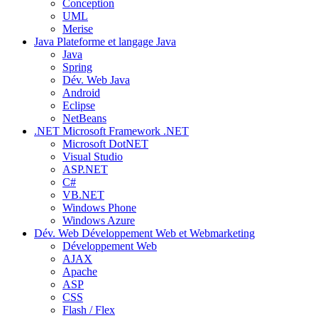
Conception
UML
Merise
Java
Plateforme et langage Java
Java
Spring
Dév. Web Java
Android
Eclipse
NetBeans
.NET
Microsoft Framework .NET
Microsoft DotNET
Visual Studio
ASP.NET
C#
VB.NET
Windows Phone
Windows Azure
Dév. Web
Développement Web et Webmarketing
Développement Web
AJAX
Apache
ASP
CSS
Flash / Flex