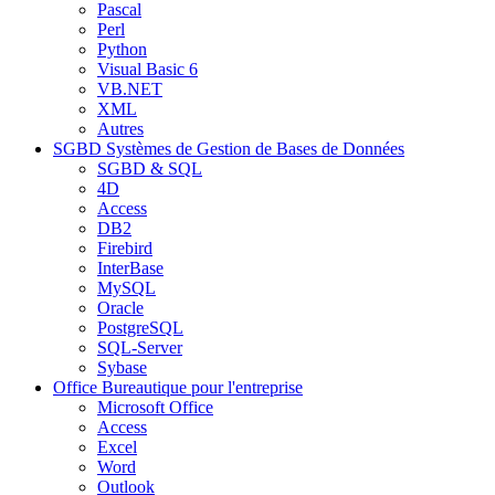
Pascal
Perl
Python
Visual Basic 6
VB.NET
XML
Autres
SGBD
Systèmes de Gestion de Bases de Données
SGBD & SQL
4D
Access
DB2
Firebird
InterBase
MySQL
Oracle
PostgreSQL
SQL-Server
Sybase
Office
Bureautique pour l'entreprise
Microsoft Office
Access
Excel
Word
Outlook