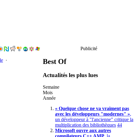
Publicité
Best Of
le
·
Actualités les plus lues
Semaine
Mois
Année
« Quelque chose ne va vraiment pas
avec les développeurs "modernes" »
,
un développeur à "l'ancienne" critique la
multiplication des bibliothèques
44
Microsoft ouvre aux autres
compilateurs C++ AMP
, la