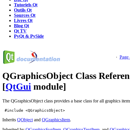
Tutoriels Qt
Outils Qt
Sources Qt
Livres Qt
Blog Qt
Qt TV
PyQt & PySide
·
Page 
QGraphicsObject Class Referen
[
QtGui
module]
The QGraphicsObject class provides a base class for all graphics items 
 #include <QGraphicsObject>
Inherits
QObject
and
QGraphicsItem
.
Inherited by
QGraphicsSvgItem
,
QGraphicsTextItem
, and
QGraphics