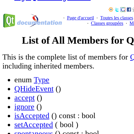
·
Page d'accueil
·
Toutes les classes
·
Classes groupées
·
M
List of All Members for 
This is the complete list of members for
including inherited members.
enum
Type
QHideEvent
()
accept
()
ignore
()
isAccepted
() const : bool
setAccepted
( bool )
spontaneous
() const : bool