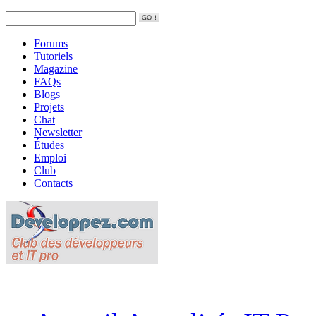
Forums
Tutoriels
Magazine
FAQs
Blogs
Projets
Chat
Newsletter
Études
Emploi
Club
Contacts