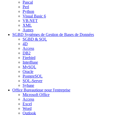
Pascal
Perl
Python
Visual Basic 6
VB.NET
XML
Autres
SGBD
Systèmes de Gestion de Bases de Données
SGBD & SQL
4D
Access
DB2
Firebird
InterBase
MySQL
Oracle
PostgreSQL
SQL-Server
Sybase
Office
Bureautique pour l'entreprise
Microsoft Office
Access
Excel
Word
Outlook