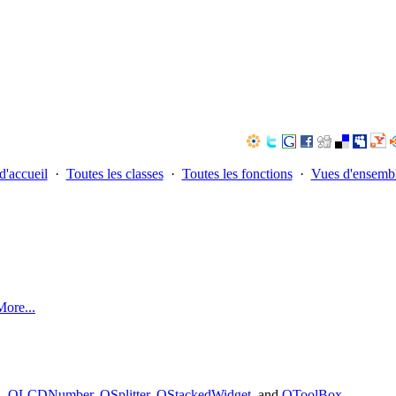
d'accueil
·
Toutes les classes
·
Toutes les fonctions
·
Vues d'ensemb
More...
l
,
QLCDNumber
,
QSplitter
,
QStackedWidget
, and
QToolBox
.