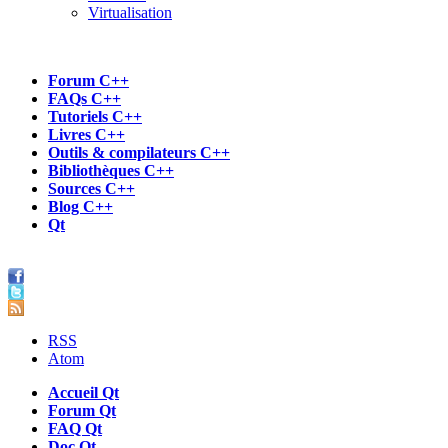
Virtualisation
Forum C++
FAQs C++
Tutoriels C++
Livres C++
Outils & compilateurs C++
Bibliothèques C++
Sources C++
Blog C++
Qt
RSS
Atom
Accueil Qt
Forum Qt
FAQ Qt
Doc Qt