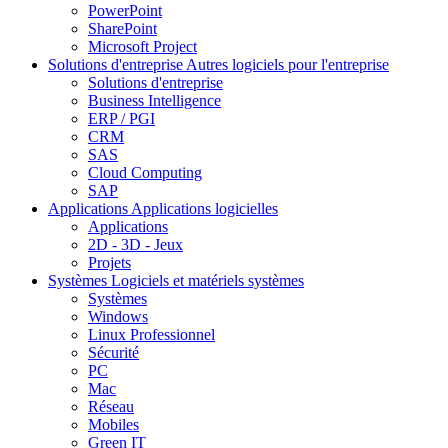
PowerPoint
SharePoint
Microsoft Project
Solutions d'entreprise
Autres logiciels pour l'entreprise
Solutions d'entreprise
Business Intelligence
ERP / PGI
CRM
SAS
Cloud Computing
SAP
Applications
Applications logicielles
Applications
2D - 3D - Jeux
Projets
Systèmes
Logiciels et matériels systèmes
Systèmes
Windows
Linux Professionnel
Sécurité
PC
Mac
Réseau
Mobiles
Green IT