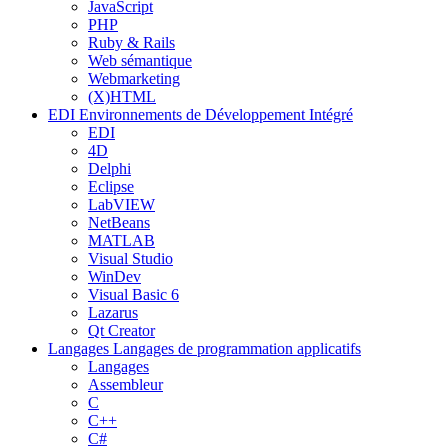
JavaScript
PHP
Ruby & Rails
Web sémantique
Webmarketing
(X)HTML
EDI
Environnements de Développement Intégré
EDI
4D
Delphi
Eclipse
LabVIEW
NetBeans
MATLAB
Visual Studio
WinDev
Visual Basic 6
Lazarus
Qt Creator
Langages
Langages de programmation applicatifs
Langages
Assembleur
C
C++
C#