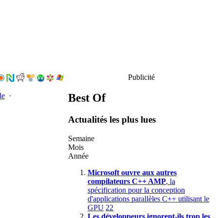
Publicité
Best Of
le
·
Actualités les plus lues
Semaine
Mois
Année
Microsoft ouvre aux autres
compilateurs C++ AMP
, la
spécification pour la conception
d'applications parallèles C++ utilisant le
GPU
22
Les développeurs ignorent-ils trop les