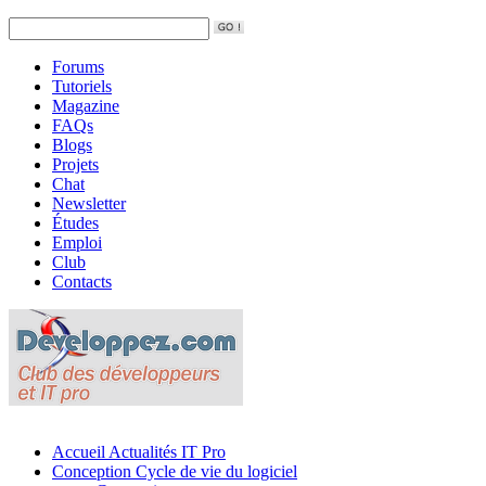
Forums
Tutoriels
Magazine
FAQs
Blogs
Projets
Chat
Newsletter
Études
Emploi
Club
Contacts
Accueil
Actualités IT Pro
Conception
Cycle de vie du logiciel