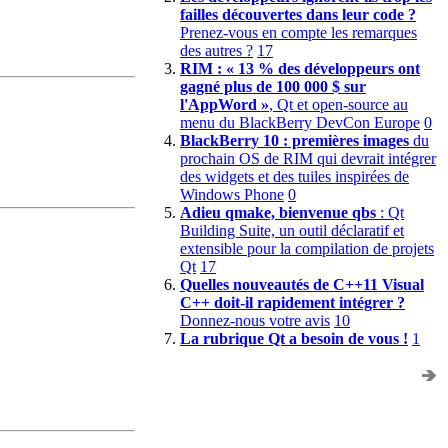
failles découvertes dans leur code ?
Prenez-vous en compte les remarques
des autres ?
17
RIM : « 13 % des développeurs ont
gagné plus de 100 000 $ sur
l'AppWord »
, Qt et open-source au
menu du BlackBerry DevCon Europe
0
BlackBerry 10 : premières images
du
prochain OS de RIM qui devrait intégrer
des widgets et des tuiles inspirées de
Windows Phone
0
Adieu qmake, bienvenue qbs
: Qt
Building Suite, un outil déclaratif et
extensible pour la compilation de projets
Qt
17
Quelles nouveautés de C++11 Visual
C++ doit-il rapidement intégrer ?
Donnez-nous votre avis
10
La rubrique Qt a besoin de vous !
1