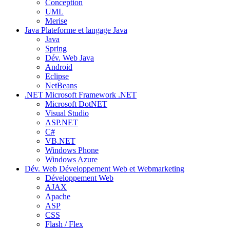
Conception
UML
Merise
Java
Plateforme et langage Java
Java
Spring
Dév. Web Java
Android
Eclipse
NetBeans
.NET
Microsoft Framework .NET
Microsoft DotNET
Visual Studio
ASP.NET
C#
VB.NET
Windows Phone
Windows Azure
Dév. Web
Développement Web et Webmarketing
Développement Web
AJAX
Apache
ASP
CSS
Flash / Flex