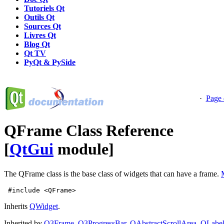
Tutoriels Qt
Outils Qt
Sources Qt
Livres Qt
Blog Qt
Qt TV
PyQt & PySide
·
Page 
QFrame Class Reference
[
QtGui
module]
The QFrame class is the base class of widgets that can have a frame.
 #include <QFrame>
Inherits
QWidget
.
Inherited by
Q3Frame
,
Q3ProgressBar
,
QAbstractScrollArea
,
QLabe