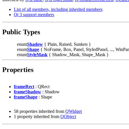
List of all members, including inherited members
Qt 3 support members
Public Types
enum
Shadow
{ Plain, Raised, Sunken }
enum
Shape
{ NoFrame, Box, Panel, StyledPanel, ..., WinPan
enum
StyleMask
{ Shadow_Mask, Shape_Mask }
Properties
frameRect
: QRect
frameShadow
: Shadow
frameShape
: Shape
58 properties inherited from
QWidget
1 property inherited from
QObject