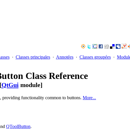
lasses
·
Classes principales
·
Annotées
·
Classes groupées
·
Modul
utton Class Reference
[
QtGui
module]
s, providing functionality common to buttons.
More...
and
QToolButton
.