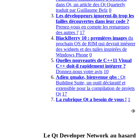
dans Qt, un article des Qt Quarterly
traduit par Guillaume Belz
0
Les développeurs ignorent-ils trop les
failles découvertes dans leur code ?
Prenez-vous en compte les remarques
des autres ?
17
BlackBerry 10 : premières images
du
prochain OS de RIM qui devrait intégrer
des widgets et des tuiles inspirées de
Windows Phone
0
Quelles nouveautés de C++11 Visual
C++ doit-il rapidement intégrer ?
Donnez-nous votre avis
10
Adieu qmake, bienvenue qbs
: Qt
Building Suite, un outil déclaratif et
extensible pour la compilation de projets
Qt
17
La rubrique Qt a besoin de vous !
1
Le Qt Developer Network au hasard