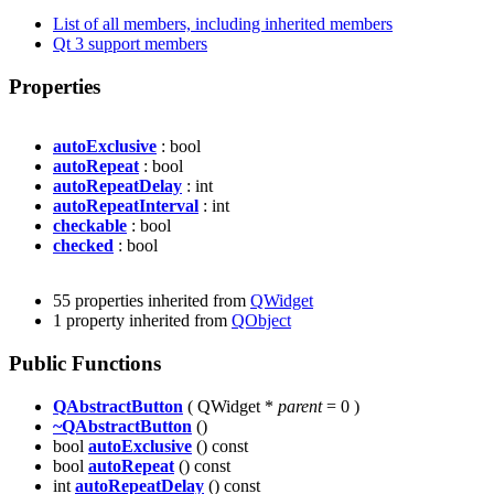
List of all members, including inherited members
Qt 3 support members
Properties
autoExclusive
: bool
autoRepeat
: bool
autoRepeatDelay
: int
autoRepeatInterval
: int
checkable
: bool
checked
: bool
55 properties inherited from
QWidget
1 property inherited from
QObject
Public Functions
QAbstractButton
( QWidget *
parent
= 0 )
~QAbstractButton
()
bool
autoExclusive
() const
bool
autoRepeat
() const
int
autoRepeatDelay
() const