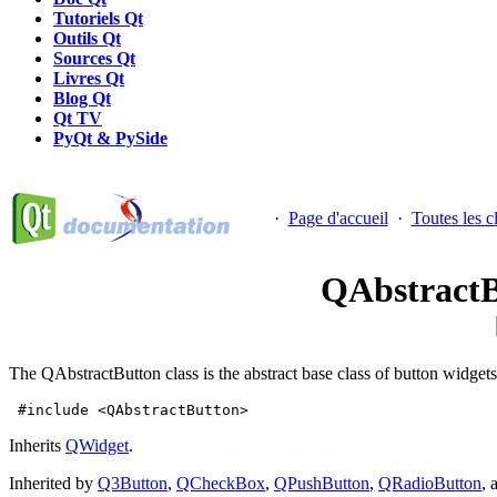
Tutoriels Qt
Outils Qt
Sources Qt
Livres Qt
Blog Qt
Qt TV
PyQt & PySide
·
Page d'accueil
·
Toutes les c
QAbstractB
The QAbstractButton class is the abstract base class of button widget
 #include <QAbstractButton>
Inherits
QWidget
.
Inherited by
Q3Button
,
QCheckBox
,
QPushButton
,
QRadioButton
, 