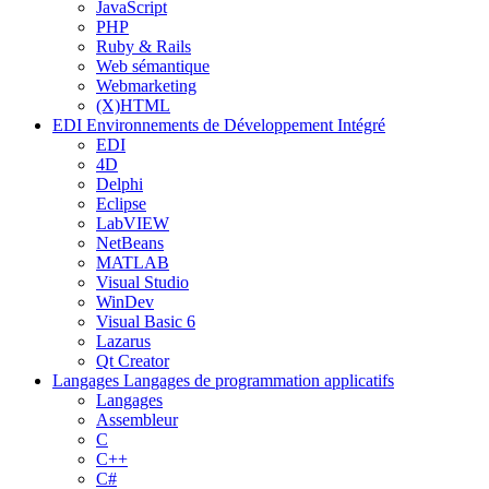
JavaScript
PHP
Ruby & Rails
Web sémantique
Webmarketing
(X)HTML
EDI
Environnements de Développement Intégré
EDI
4D
Delphi
Eclipse
LabVIEW
NetBeans
MATLAB
Visual Studio
WinDev
Visual Basic 6
Lazarus
Qt Creator
Langages
Langages de programmation applicatifs
Langages
Assembleur
C
C++
C#