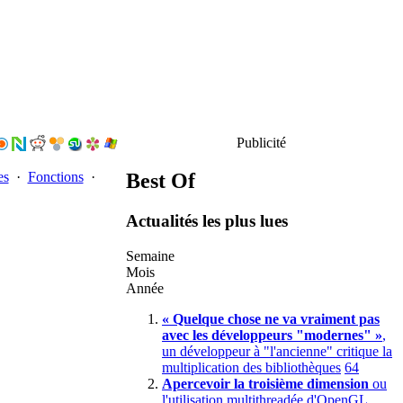
Publicité
Best Of
es
·
Fonctions
·
Actualités les plus lues
Semaine
Mois
Année
« Quelque chose ne va vraiment pas
avec les développeurs "modernes" »
,
un développeur à "l'ancienne" critique la
multiplication des bibliothèques
64
Apercevoir la troisième dimension
ou
l'utilisation multithreadée d'OpenGL