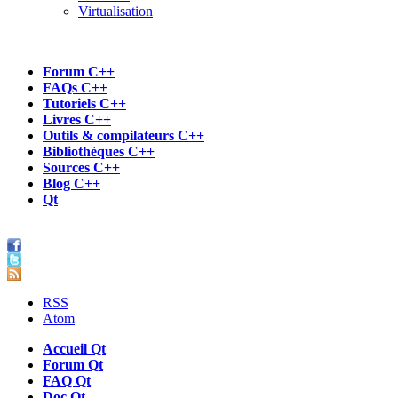
Virtualisation
Forum C++
FAQs C++
Tutoriels C++
Livres C++
Outils & compilateurs C++
Bibliothèques C++
Sources C++
Blog C++
Qt
RSS
Atom
Accueil Qt
Forum Qt
FAQ Qt
Doc Qt