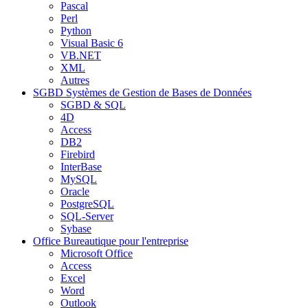
Pascal
Perl
Python
Visual Basic 6
VB.NET
XML
Autres
SGBD
Systèmes de Gestion de Bases de Données
SGBD & SQL
4D
Access
DB2
Firebird
InterBase
MySQL
Oracle
PostgreSQL
SQL-Server
Sybase
Office
Bureautique pour l'entreprise
Microsoft Office
Access
Excel
Word
Outlook