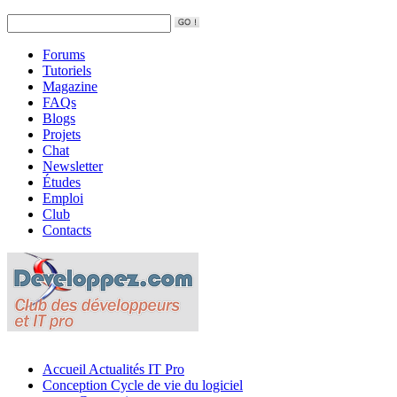
Forums
Tutoriels
Magazine
FAQs
Blogs
Projets
Chat
Newsletter
Études
Emploi
Club
Contacts
Accueil
Actualités IT Pro
Conception
Cycle de vie du logiciel