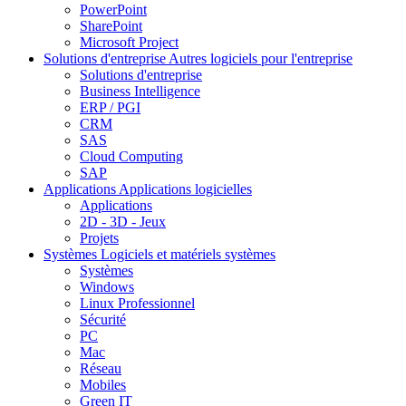
PowerPoint
SharePoint
Microsoft Project
Solutions d'entreprise
Autres logiciels pour l'entreprise
Solutions d'entreprise
Business Intelligence
ERP / PGI
CRM
SAS
Cloud Computing
SAP
Applications
Applications logicielles
Applications
2D - 3D - Jeux
Projets
Systèmes
Logiciels et matériels systèmes
Systèmes
Windows
Linux Professionnel
Sécurité
PC
Mac
Réseau
Mobiles
Green IT