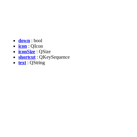
down
: bool
icon
: QIcon
iconSize
: QSize
shortcut
: QKeySequence
text
: QString