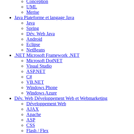
Conception
UML
Merise
Java
Plateforme et langage Java
Java
Spring
Dév. Web Java
Android
Eclipse
NetBeans
.NET
Microsoft Framework .NET
Microsoft DotNET
Visual Studio
ASP.NET
C#
VB.NET
Windows Phone
Windows Azure
Dév. Web
Développement Web et Webmarketing
Développement Web
AJAX
Apache
ASP
CSS
Flash / Flex